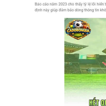
Báo cáo năm 2023 cho thấy tỷ lệ lỗi hiển 
định này giúp đảm bảo dòng thông tin khôn