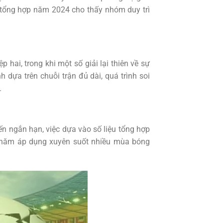
o tổng hợp năm 2024 cho thấy nhóm duy trì
 hai, trong khi một số giải lại thiên về sự
 dựa trên chuỗi trận đủ dài, quá trình soi
.
iến ngắn hạn, việc dựa vào số liệu tổng hợp
u năm áp dụng xuyên suốt nhiều mùa bóng