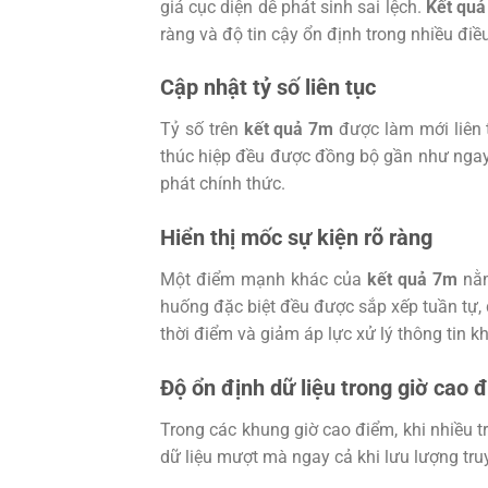
giá cục diện dễ phát sinh sai lệch.
Kết qu
ràng và độ tin cậy ổn định trong nhiều điề
Cập nhật tỷ số liên tục
Tỷ số trên
kết quả 7m
được làm mới liên t
thúc hiệp đều được đồng bộ gần như ngay 
phát chính thức.
Hiển thị mốc sự kiện rõ ràng
Một điểm mạnh khác của
kết quả 7m
nằm
huống đặc biệt đều được sắp xếp tuần tự, d
thời điểm và giảm áp lực xử lý thông tin kh
Độ ổn định dữ liệu trong giờ cao 
Trong các khung giờ cao điểm, khi nhiều t
dữ liệu mượt mà ngay cả khi lưu lượng tru