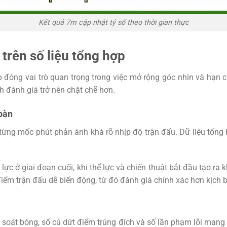
Kết quả 7m cập nhật tỷ số theo thời gian thực
trên số liệu tổng hợp
p đóng vai trò quan trọng trong việc mở rộng góc nhìn và hạn 
h đánh giá trở nên chặt chẽ hơn.
bàn
từng mốc phút phản ánh khá rõ nhịp độ trận đấu. Dữ liệu tổng 
ực ở giai đoạn cuối, khi thể lực và chiến thuật bắt đầu tạo ra k
iểm trận đấu dễ biến động, từ đó đánh giá chính xác hơn kịch b
 soát bóng, số cú dứt điểm trúng đích và số lần phạm lỗi mang l