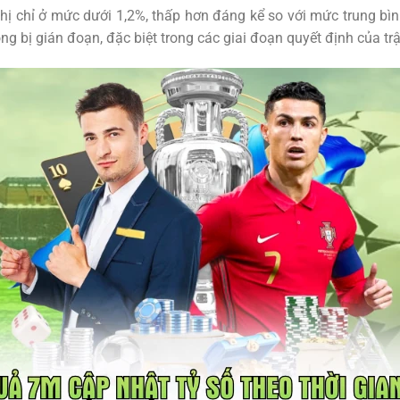
thị chỉ ở mức dưới 1,2%, thấp hơn đáng kể so với mức trung bì
g bị gián đoạn, đặc biệt trong các giai đoạn quyết định của tr