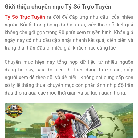
Giới thiệu chuyên mục Tỷ Số Trực Tuyến
Tỷ Số Trực Tuyến
ra đời để đáp ứng nhu cầu của nhiều
người. Bởi lẽ trong bóng đá hiện đại, việc theo dõi kết quả
không còn gói gọn trong 90 phút xem truyền hình. Khán giả
ngày nay có nhu cầu cập nhật nhanh kết quả, diễn biến và
trạng thái trận đấu ở nhiều giải khác nhau cùng lúc.
Chuyên mục hiện nay tổng hợp dữ liệu từ nhiều nguồn
đáng tin cậy, sau đó hiển thị theo dạng trực quan, giúp
người xem dễ theo dõi và dễ hiểu. Không chỉ cung cấp con
số tỷ lệ thắng thua, chuyên mục còn phản ánh nhịp độ trận
đấu thông qua các mốc thời gian và sự kiện quan trọng.