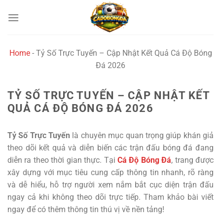
Chuyển
đến
nội
dung
Home
-
Tỷ Số Trực Tuyến – Cập Nhật Kết Quả Cá Độ Bóng
Đá 2026
TỶ SỐ TRỰC TUYẾN – CẬP NHẬT KẾT
QUẢ CÁ ĐỘ BÓNG ĐÁ 2026
Tỷ Số Trực Tuyến
là chuyên mục quan trọng giúp khán giả
theo dõi kết quả và diễn biến các trận đấu bóng đá đang
diễn ra theo thời gian thực. Tại
Cá Độ Bóng Đá
, trang được
xây dựng với mục tiêu cung cấp thông tin nhanh, rõ ràng
và dễ hiểu, hỗ trợ người xem nắm bắt cục diện trận đấu
ngay cả khi không theo dõi trực tiếp. Tham khảo bài viết
ngay để có thêm thông tin thú vị về nền tảng!