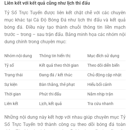
Liên kết với kết quả cũng như lịch thi đấu
Tỷ Số Trực Tuyến được liên kết chặt chẽ với các chuyên
mục khác tại Cá Độ Bóng Đá như lịch thi đấu và kết quả
bóng đá. Điều này tạo thành chuỗi thông tin liền mạch
trước – trong – sau trận đấu. Bảng minh họa các nhóm nội
dung chính trong chuyên mục:
Nhóm nội dung
Thông tin hiển thị
Mục đích sử dụng
Tỷ số
Kết quả theo thời gian
Theo dõi diễn biến
Trạng thái
Đang đá / kết thúc
Chủ động cập nhật
Sự kiện
Bàn thắng, thẻ phạt
Hiểu bối cảnh
Thời gian
Phút thi đấu
Nắm nhịp trận
Liên kết
Lịch, kết quả
Tra cứu nhanh
Những nội dung này kết hợp với nhau giúp chuyên mục Tỷ
Số Trực Tuyến trở thành công cụ theo dõi bóng đá toàn