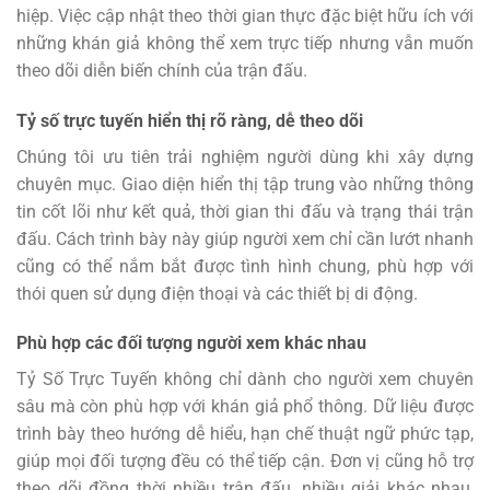
hiệp. Việc cập nhật theo thời gian thực đặc biệt hữu ích với
những khán giả không thể xem trực tiếp nhưng vẫn muốn
theo dõi diễn biến chính của trận đấu.
Tỷ số trực tuyến hiển thị rõ ràng, dễ theo dõi
Chúng tôi ưu tiên trải nghiệm người dùng khi xây dựng
chuyên mục. Giao diện hiển thị tập trung vào những thông
tin cốt lõi như kết quả, thời gian thi đấu và trạng thái trận
đấu. Cách trình bày này giúp người xem chỉ cần lướt nhanh
cũng có thể nắm bắt được tình hình chung, phù hợp với
thói quen sử dụng điện thoại và các thiết bị di động.
Phù hợp các đối tượng người xem khác nhau
Tỷ Số Trực Tuyến không chỉ dành cho người xem chuyên
sâu mà còn phù hợp với khán giả phổ thông. Dữ liệu được
trình bày theo hướng dễ hiểu, hạn chế thuật ngữ phức tạp,
giúp mọi đối tượng đều có thể tiếp cận. Đơn vị cũng hỗ trợ
theo dõi đồng thời nhiều trận đấu, nhiều giải khác nhau,