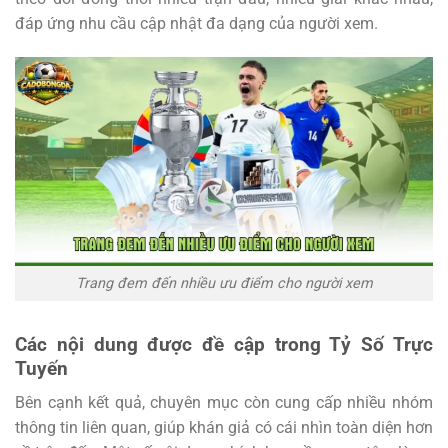
đáp ứng nhu cầu cập nhật đa dạng của người xem.
Trang đem đến nhiều ưu điểm cho người xem
×
Các nội dung được đề cập trong Tỷ Số Trực
Tuyến
Cá Độ Bóng
Đá
Bên cạnh kết quả, chuyên mục còn cung cấp nhiều nhóm
thông tin liên quan, giúp khán giả có cái nhìn toàn diện hơn