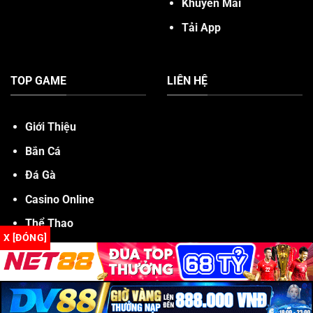
Khuyến Mãi
Tải App
TOP GAME
LIÊN HỆ
Giới Thiệu
Bắn Cá
Đá Gà
Casino Online
Thể Thao
X [ĐÓNG]
Xổ Số
Sitemap